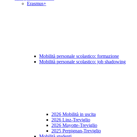
Erasmus+
Mobilità personale scolastico: formazione
Mobilità personale scolastico: job shadowing
2026 Mobilità in uscita
2026 Linz-Treviglio
2026 Mayotte-Treviglio
2025 Perpignan-Treviglio
Mobilità studenti