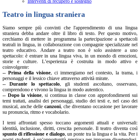
Interventi di recupero e sostegno
Teatro in lingua straniera
Siamo sempre più convinti che l'apprendimento di una lingua
straniera debba andare oltre il libro di testo. Per questo motivo,
cerchiamo di mettere in programma la partecipazione a spettacoli
teatrali in lingua, in collaborazione con compagnie specializzate nel
teatro educativo. Andare a teatro non è solo assistere a uno
spettacolo: è entrare in una lingua viva, in un mondo di emozioni,
storie e culture. L’esperienza è costruita in modo attivo e
coinvolgente:
-- Prima della visione
, ci immergiamo nel contesto, la trama, i
personaggi e il lessico chiave attraverso attività mirate.
-- Durante lo spettacolo
, gli studenti ascoltano, osservano,
comprendono e vivono la lingua in modo autentico.
-- Dopo la visione
, si continua in classe con approfondimenti sui
temi trattati, analisi dei personaggi, studio dei testi e, nel caso dei
musical, anche delle
canzoni
, che diventano occasione per lavorare
su pronuncia, ritmo e vocabolario.
I temi affrontati spesso toccano argomenti attuali e universali:
identità, inclusione, diritti, crescita personale. Il teatro diventa così
spunto di riflessione e dialogo
, un ponte tra la lingua e la vita. Per i
nostri studenti, è un’opportunità preziosa per imparare divertendosi,