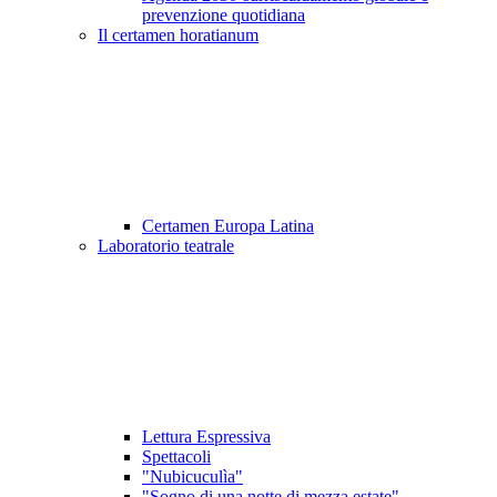
prevenzione quotidiana
Il certamen horatianum
Certamen Europa Latina
Laboratorio teatrale
Lettura Espressiva
Spettacoli
"Nubicuculìa"
"Sogno di una notte di mezza estate"