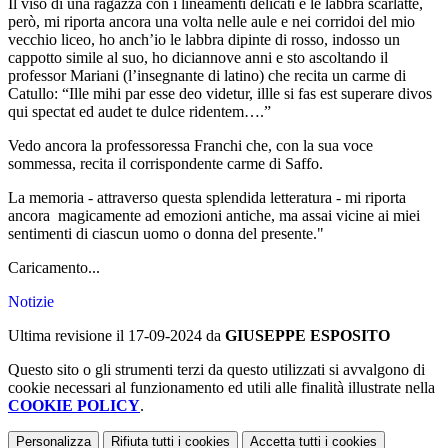
Il viso di una ragazza con i lineamenti delicati e le labbra scarlatte,
però, mi riporta ancora una volta nelle aule e nei corridoi del mio
vecchio liceo, ho anch’io le labbra dipinte di rosso, indosso un
cappotto simile al suo, ho diciannove anni e sto ascoltando il
professor Mariani (l’insegnante di latino) che recita un carme di
Catullo: “Ille mihi par esse deo videtur, illle si fas est superare divos
qui spectat ed audet te dulce ridentem….”
Vedo ancora la professoressa Franchi che, con la sua voce
sommessa, recita il corrispondente carme di Saffo.
La memoria - attraverso questa splendida letteratura - mi riporta
ancora magicamente ad emozioni antiche, ma assai vicine ai miei
sentimenti di ciascun uomo o donna del presente."
Caricamento...
Notizie
Ultima revisione il 17-09-2024 da
GIUSEPPE ESPOSITO
Questo sito o gli strumenti terzi da questo utilizzati si avvalgono di
cookie necessari al funzionamento ed utili alle finalità illustrate nella
COOKIE POLICY
.
Personalizza
Rifiuta tutti
i cookies
Accetta tutti
i cookies