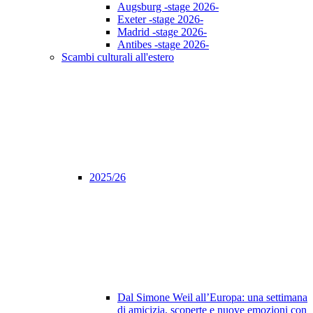
Augsburg -stage 2026-
Exeter -stage 2026-
Madrid -stage 2026-
Antibes -stage 2026-
Scambi culturali all'estero
2025/26
Dal Simone Weil all’Europa: una settimana
di amicizia, scoperte e nuove emozioni con