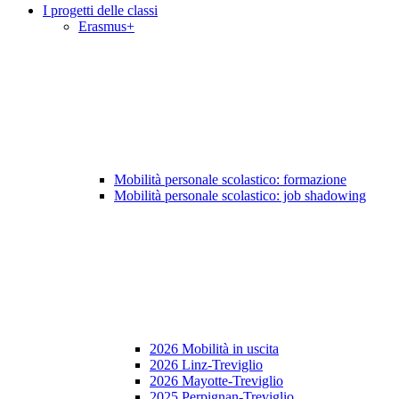
I progetti delle classi
Erasmus+
Mobilità personale scolastico: formazione
Mobilità personale scolastico: job shadowing
2026 Mobilità in uscita
2026 Linz-Treviglio
2026 Mayotte-Treviglio
2025 Perpignan-Treviglio