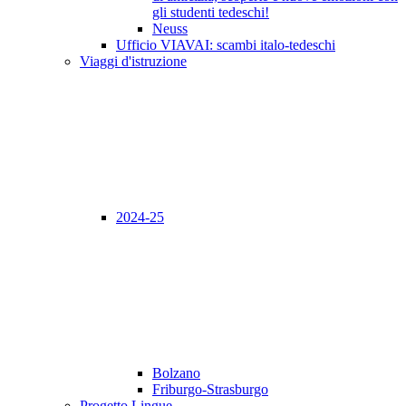
gli studenti tedeschi!
Neuss
Ufficio VIAVAI: scambi italo-tedeschi
Viaggi d'istruzione
2024-25
Bolzano
Friburgo-Strasburgo
Progetto Lingue