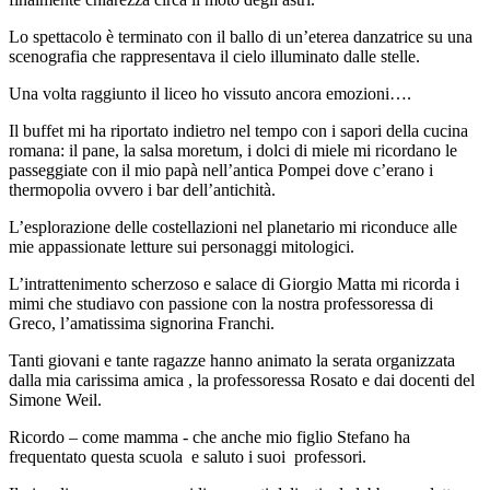
Lo spettacolo è terminato con il ballo di un’eterea danzatrice su una
scenografia che rappresentava il cielo illuminato dalle stelle.
Una volta raggiunto il liceo ho vissuto ancora emozioni….
Il buffet mi ha riportato indietro nel tempo con i sapori della cucina
romana: il pane, la salsa moretum, i dolci di miele mi ricordano le
passeggiate con il mio papà nell’antica Pompei dove c’erano i
thermopolia ovvero i bar dell’antichità.
L’esplorazione delle costellazioni nel planetario mi riconduce alle
mie appassionate letture sui personaggi mitologici.
L’intrattenimento scherzoso e salace di Giorgio Matta mi ricorda i
mimi che studiavo con passione con la nostra professoressa di
Greco, l’amatissima signorina Franchi.
Tanti giovani e tante ragazze hanno animato la serata organizzata
dalla mia carissima amica , la professoressa Rosato e dai docenti del
Simone Weil.
Ricordo – come mamma - che anche mio figlio Stefano ha
frequentato questa scuola e saluto i suoi professori.