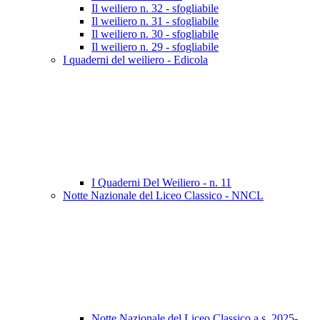
Il weiliero n. 32 - sfogliabile
Il weiliero n. 31 - sfogliabile
Il weiliero n. 30 - sfogliabile
Il weiliero n. 29 - sfogliabile
I quaderni del weiliero - Edicola
I Quaderni Del Weiliero - n. 11
Notte Nazionale del Liceo Classico - NNCL
Notte Nazionale del Liceo Classico a.s. 2025-