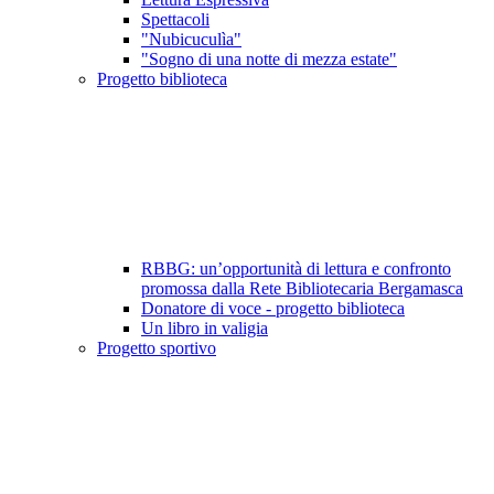
Spettacoli
"Nubicuculìa"
"Sogno di una notte di mezza estate"
Progetto biblioteca
RBBG: un’opportunità di lettura e confronto
promossa dalla Rete Bibliotecaria Bergamasca
Donatore di voce - progetto biblioteca
Un libro in valigia
Progetto sportivo