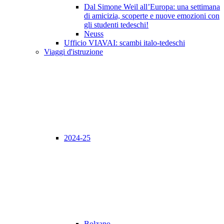
Dal Simone Weil all’Europa: una settimana
di amicizia, scoperte e nuove emozioni con
gli studenti tedeschi!
Neuss
Ufficio VIAVAI: scambi italo-tedeschi
Viaggi d'istruzione
2024-25
Bolzano