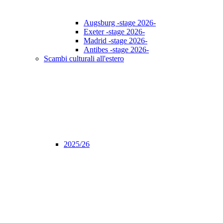
Augsburg -stage 2026-
Exeter -stage 2026-
Madrid -stage 2026-
Antibes -stage 2026-
Scambi culturali all'estero
2025/26