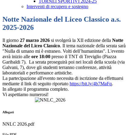
TORNEI SPORTIVI 2024-25
Interventi di recupero e sostegno
Notte Nazionale del Liceo Classico a.s.
2025-2026
Il giorno
27 marzo 2026
si svolgerà la XII edizione della
Notte
Nazionale del Liceo Classico
. Il tema nazionale della serata sarà
"Nulla di umano mi è estraneo. Volti dell’humanintas". L'evento
avrà inizio alle
ore 18:00
presso il TNT di Treviglio (Piazza
Garibaldi 7). La serata proseguirà poi nei locali della scuola (via
Galvani, 7), dove gli studenti terranno conferenze, attività
laboratoriali e performance artistiche.
La partecipazione all'evento necessita di iscrizione da effettuarsi
mediante il link di seguito riportato
https://bit.ly/4b7MaFq
.
In allegato il programma completo.
Vi aspettiamo numerosi!
Allegati
NNLC 2026.pdf
File PDF