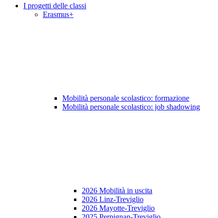
I progetti delle classi
Erasmus+
Mobilità personale scolastico: formazione
Mobilità personale scolastico: job shadowing
2026 Mobilità in uscita
2026 Linz-Treviglio
2026 Mayotte-Treviglio
2025 Perpignan-Treviglio