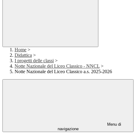
Home
>
Didattica
>
I progetti delle classi
>
Notte Nazionale del Liceo Classico - NNCL
>
Notte Nazionale del Liceo Classico a.s. 2025-2026
Menu di
navigazione