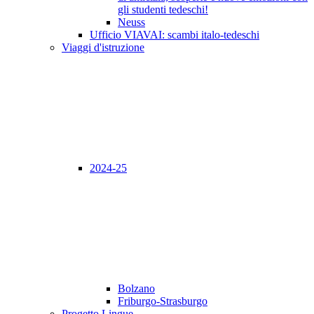
gli studenti tedeschi!
Neuss
Ufficio VIAVAI: scambi italo-tedeschi
Viaggi d'istruzione
2024-25
Bolzano
Friburgo-Strasburgo
Progetto Lingue