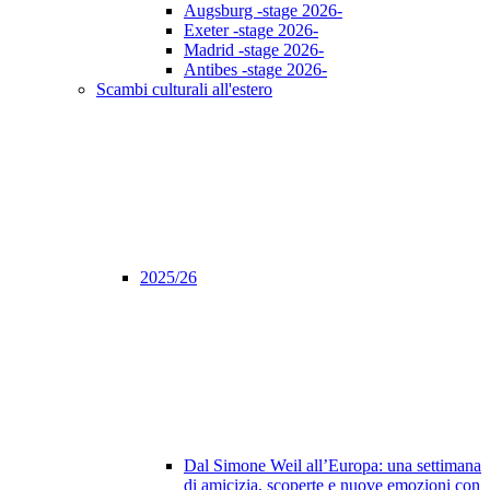
Augsburg -stage 2026-
Exeter -stage 2026-
Madrid -stage 2026-
Antibes -stage 2026-
Scambi culturali all'estero
2025/26
Dal Simone Weil all’Europa: una settimana
di amicizia, scoperte e nuove emozioni con