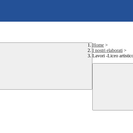
Home
>
I nostri elaborati
>
Lavori -Liceo artistic