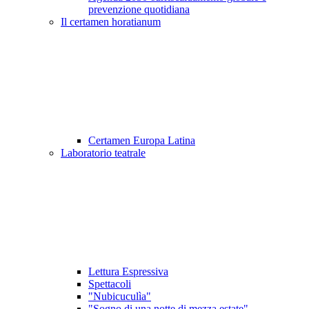
prevenzione quotidiana
Il certamen horatianum
Certamen Europa Latina
Laboratorio teatrale
Lettura Espressiva
Spettacoli
"Nubicuculìa"
"Sogno di una notte di mezza estate"