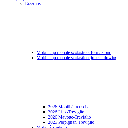
Erasmus+
Mobilità personale scolastico: formazione
Mobilità personale scolastico: job shadowing
2026 Mobilità in uscita
2026 Linz-Treviglio
2026 Mayotte-Treviglio
2025 Perpignan-Treviglio
Mobilità studenti