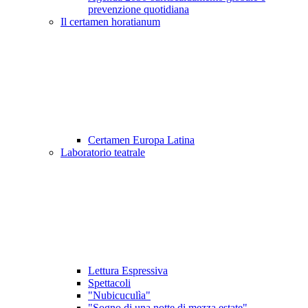
prevenzione quotidiana
Il certamen horatianum
Certamen Europa Latina
Laboratorio teatrale
Lettura Espressiva
Spettacoli
"Nubicuculìa"
"Sogno di una notte di mezza estate"