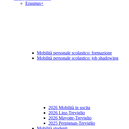
Erasmus+
Mobilità personale scolastico: formazione
Mobilità personale scolastico: job shadowing
2026 Mobilità in uscita
2026 Linz-Treviglio
2026 Mayotte-Treviglio
2025 Perpignan-Treviglio
Mobilità studenti