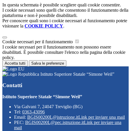
In questa schermata è possibile scegliere quali cookie consentire.
I cookie necessari sono quelli che consentono il funzionamento della
piattaforma e non è possibile disabilitarli.
Per conoscere quali sono i cookie necessari al funzionamento potete
visionare la
COOKIE POLICY
.
Cookie necessari per il funzionamento
I cookie necessari per il funzionamento non possono essere
disabilitati. È possibile consultare l'elenco nella pagina della cookie
policy.
Accetta tutti
Salva le preferenze
Istituto Superiore Statale “Simone Weil”
Contatti
Istituto Superiore Statale “Simone Weil”
Via Galvani 7, 24047 Treviglio (BG)
Tel:
0363-43096
Email:
BGIS00200L@istruzione.it
Link per inviare una mail
PEC:
BGIS00200L@pec.istruzione.it
Link per inviare una
mail