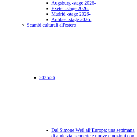
Augsburg -stage 2026-
Exeter -stage 2026-
Madrid -stage 2026-
Antibes -stage 2026-
Scambi culturali all'estero
2025/26
Dal Simone Weil all’Europa: una settimana
di amicizia, scoperte e nuove emozioni con