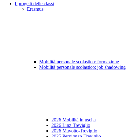
I progetti delle classi
Erasmus+
Mobilità personale scolastico: formazione
Mobilità personale scolastico: job shadowing
2026 Mobilità in uscita
2026 Linz-Treviglio
2026 Mayotte-Treviglio
2025 Perpignan-Treviglio