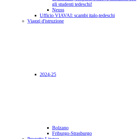
gli studenti tedeschi!
Neuss
Ufficio VIAVAI: scambi italo-tedeschi
Viaggi d'istruzione
2024-25
Bolzano
Friburgo-Strasburgo
Progetto Lingue