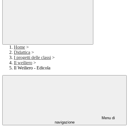
Home
>
Didattica
>
I progetti delle classi
>
Il weiliero
>
Il Weiliero - Edicola
Menu di
navigazione