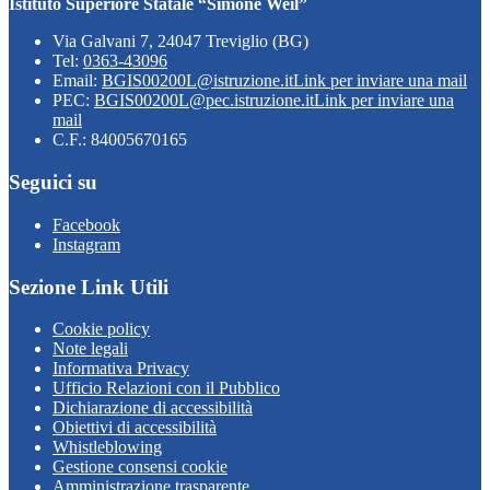
Istituto Superiore Statale “Simone Weil”
Via Galvani 7, 24047 Treviglio (BG)
Tel:
0363-43096
Email:
BGIS00200L@istruzione.it
Link per inviare una mail
PEC:
BGIS00200L@pec.istruzione.it
Link per inviare una
mail
C.F.: 84005670165
Seguici su
Facebook
Instagram
Sezione Link Utili
Cookie policy
Note legali
Informativa Privacy
Ufficio Relazioni con il Pubblico
Dichiarazione di accessibilità
Obiettivi di accessibilità
Whistleblowing
Gestione consensi cookie
Amministrazione trasparente