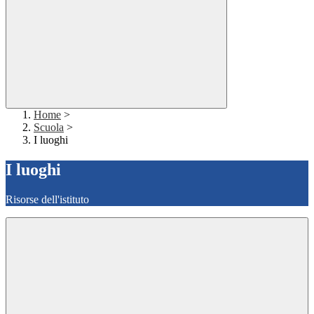
Home
>
Scuola
>
I luoghi
I luoghi
Risorse dell'istituto