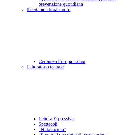
prevenzione quotidiana
Il certamen horatianum
Certamen Europa Latina
Laboratorio teatrale
Lettura Espressiva
Spettacoli
"Nubicuculìa"
"Sogno di una notte di mezza estate"