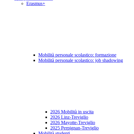
Erasmus+
Mobilità personale scolastico: formazione
Mobilità personale scolastico: job shadowing
2026 Mobilità in uscita
2026 Linz-Treviglio
2026 Mayotte-Treviglio
2025 Perpignan-Treviglio
Mobilità studenti