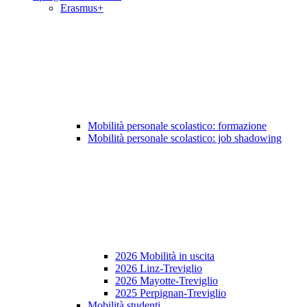
Erasmus+
Mobilità personale scolastico: formazione
Mobilità personale scolastico: job shadowing
2026 Mobilità in uscita
2026 Linz-Treviglio
2026 Mayotte-Treviglio
2025 Perpignan-Treviglio
Mobilità studenti