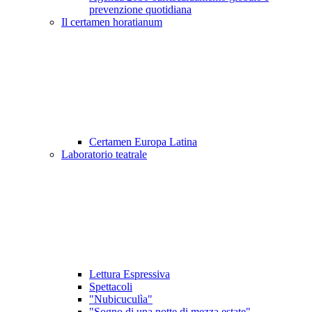
prevenzione quotidiana
Il certamen horatianum
Certamen Europa Latina
Laboratorio teatrale
Lettura Espressiva
Spettacoli
"Nubicuculìa"
"Sogno di una notte di mezza estate"