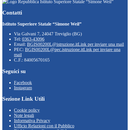
Istituto Superiore Statale “Simone Weil”
Contatti
Istituto Superiore Statale “Simone Weil”
Via Galvani 7, 24047 Treviglio (BG)
Tel:
0363-43096
Email:
BGIS00200L@istruzione.it
Link per inviare una mail
PEC:
BGIS00200L@pec.istruzione.it
Link per inviare una
mail
C.F.: 84005670165
Seguici su
Facebook
Instagram
Sezione Link Utili
Cookie policy
Note legali
Informativa Privacy
Ufficio Relazioni con il Pubblico