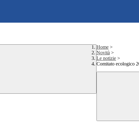
Home
>
Novità
>
Le notizie
>
Comitato ecologico 