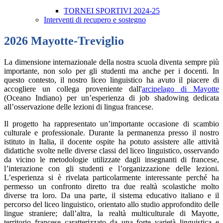
TORNEI SPORTIVI 2024-25
Interventi di recupero e sostegno
2026 Mayotte-Treviglio
La dimensione internazionale della nostra scuola diventa sempre più
importante, non solo per gli studenti ma anche per i docenti. In
questo contesto, il nostro liceo linguistico ha avuto il piacere di
accogliere un collega proveniente dall'
arcipelago di
Mayotte
(Oceano Indiano) per un’esperienza di job shadowing dedicata
all’osservazione delle lezioni di lingua francese.
Il progetto ha rappresentato un’importante occasione di scambio
culturale e professionale. Durante la permanenza presso il nostro
istituto in
Italia
, il docente ospite ha potuto assistere alle attività
didattiche svolte nelle diverse classi del liceo linguistico, osservando
da vicino le metodologie utilizzate dagli insegnanti di francese,
l’interazione con gli studenti e l’organizzazione delle lezioni.
L’esperienza si è rivelata particolarmente interessante perché ha
permesso un confronto diretto tra due realtà scolastiche molto
diverse tra loro. Da una parte, il sistema educativo italiano e il
percorso del liceo linguistico, orientato allo studio approfondito delle
lingue straniere; dall’altra, la realtà multiculturale di Mayotte,
territorio francese caratterizzato da una forte varietà linguistica e