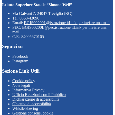
Istituto Superiore Statale “Simone Weil”
Via Galvani 7, 24047 Treviglio (BG)
Tel:
0363-43096
Email:
BGIS00200L@istruzione.it
Link per inviare una mail
PEC:
BGIS00200L@pec.istruzione.it
Link per inviare una
mail
C.F.: 84005670165
Seguici su
Facebook
Instagram
Sezione Link Utili
Cookie policy
Note legali
Informativa Privacy
Ufficio Relazioni con il Pubblico
Dichiarazione di accessibilità
Obiettivi di accessibilità
Whistleblowing
Gestione consensi cookie