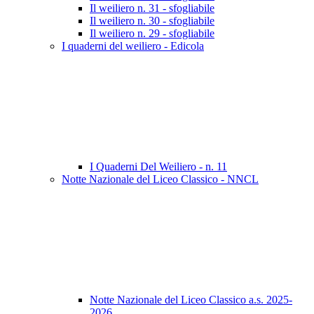
Il weiliero n. 31 - sfogliabile
Il weiliero n. 30 - sfogliabile
Il weiliero n. 29 - sfogliabile
I quaderni del weiliero - Edicola
I Quaderni Del Weiliero - n. 11
Notte Nazionale del Liceo Classico - NNCL
Notte Nazionale del Liceo Classico a.s. 2025-
2026