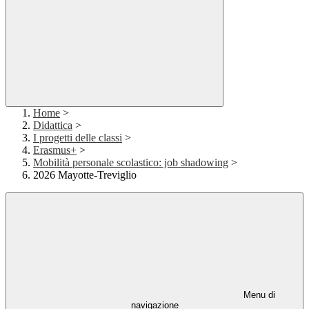
Home
>
Didattica
>
I progetti delle classi
>
Erasmus+
>
Mobilità personale scolastico: job shadowing
>
2026 Mayotte-Treviglio
Menu di
navigazione