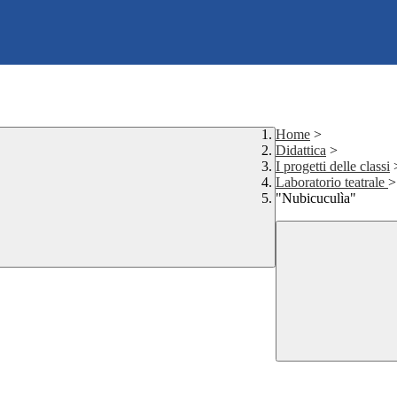
Home
>
Didattica
>
I progetti delle classi
Laboratorio teatrale
>
"Nubicuculìa"