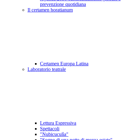
prevenzione quotidiana
Il certamen horatianum
Certamen Europa Latina
Laboratorio teatrale
Lettura Espressiva
Spettacoli
"Nubicuculìa"
"Sogno di una notte di mezza estate"