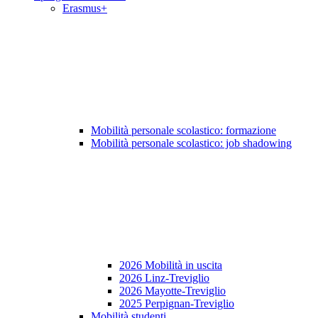
Erasmus+
Mobilità personale scolastico: formazione
Mobilità personale scolastico: job shadowing
2026 Mobilità in uscita
2026 Linz-Treviglio
2026 Mayotte-Treviglio
2025 Perpignan-Treviglio
Mobilità studenti