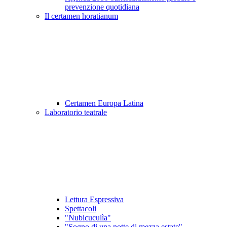
prevenzione quotidiana
Il certamen horatianum
Certamen Europa Latina
Laboratorio teatrale
Lettura Espressiva
Spettacoli
"Nubicuculìa"
"Sogno di una notte di mezza estate"