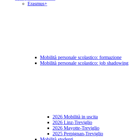
Erasmus+
Mobilità personale scolastico: formazione
Mobilità personale scolastico: job shadowing
2026 Mobilità in uscita
2026 Linz-Treviglio
2026 Mayotte-Treviglio
2025 Perpignan-Treviglio
Mobilità studenti