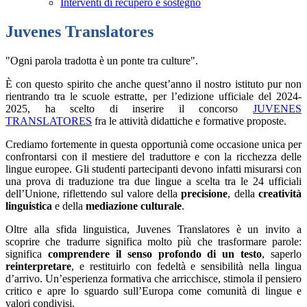
Interventi di recupero e sostegno
Juvenes Translatores
"Ogni parola tradotta è un ponte tra culture".
È con questo spirito che anche quest’anno il nostro istituto pur non
rientrando tra le scuole estratte, per l’edizione ufficiale del 2024-
2025, ha scelto di inserire il concorso
JUVENES
TRANSLATORES
fra le attività didattiche e formative proposte.
Crediamo fortemente in questa opportunià come occasione unica per
confrontarsi con il mestiere del traduttore e con la ricchezza delle
lingue europee. Gli studenti partecipanti devono infatti misurarsi con
una prova di traduzione tra due lingue a scelta tra le 24 ufficiali
dell’Unione, riflettendo sul valore della
precisione
, della
creatività
linguistica
e della
mediazione culturale
.
Oltre alla sfida linguistica, Juvenes Translatores è un invito a
scoprire che tradurre significa molto più che trasformare parole:
significa
comprendere il senso profondo di un testo
, saperlo
reinterpretare
, e restituirlo con fedeltà e sensibilità nella lingua
d’arrivo. Un’esperienza formativa che arricchisce, stimola il pensiero
critico e apre lo sguardo sull’Europa come comunità di lingue e
valori condivisi.