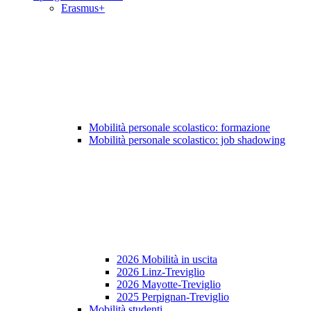
Erasmus+
Mobilità personale scolastico: formazione
Mobilità personale scolastico: job shadowing
2026 Mobilità in uscita
2026 Linz-Treviglio
2026 Mayotte-Treviglio
2025 Perpignan-Treviglio
Mobilità studenti