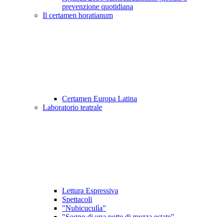
prevenzione quotidiana
Il certamen horatianum
Certamen Europa Latina
Laboratorio teatrale
Lettura Espressiva
Spettacoli
"Nubicuculìa"
"Sogno di una notte di mezza estate"