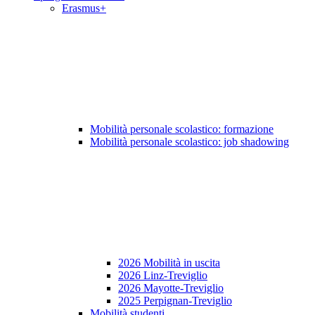
Erasmus+
Mobilità personale scolastico: formazione
Mobilità personale scolastico: job shadowing
2026 Mobilità in uscita
2026 Linz-Treviglio
2026 Mayotte-Treviglio
2025 Perpignan-Treviglio
Mobilità studenti