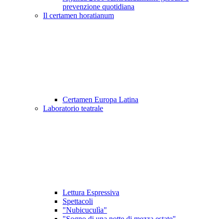
prevenzione quotidiana
Il certamen horatianum
Certamen Europa Latina
Laboratorio teatrale
Lettura Espressiva
Spettacoli
"Nubicuculìa"
"Sogno di una notte di mezza estate"