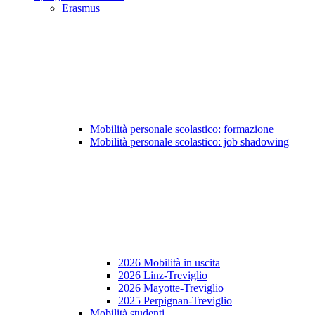
Erasmus+
Mobilità personale scolastico: formazione
Mobilità personale scolastico: job shadowing
2026 Mobilità in uscita
2026 Linz-Treviglio
2026 Mayotte-Treviglio
2025 Perpignan-Treviglio
Mobilità studenti