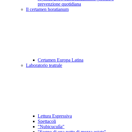
prevenzione quotidiana
Il certamen horatianum
Certamen Europa Latina
Laboratorio teatrale
Lettura Espressiva
Spettacoli
"Nubicuculìa"
"Sogno di una notte di mezza estate"