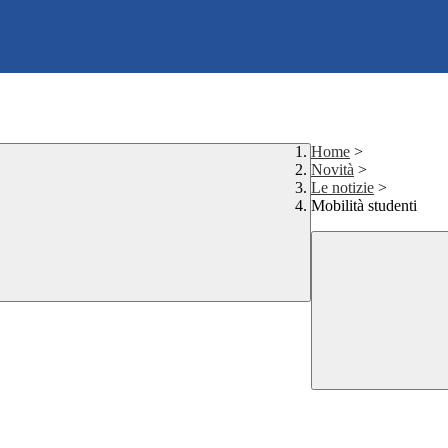
Home
>
Novità
>
Le notizie
>
Mobilità studenti