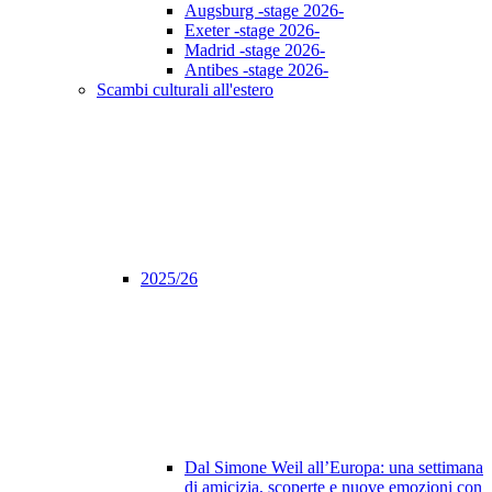
Augsburg -stage 2026-
Exeter -stage 2026-
Madrid -stage 2026-
Antibes -stage 2026-
Scambi culturali all'estero
2025/26
Dal Simone Weil all’Europa: una settimana
di amicizia, scoperte e nuove emozioni con