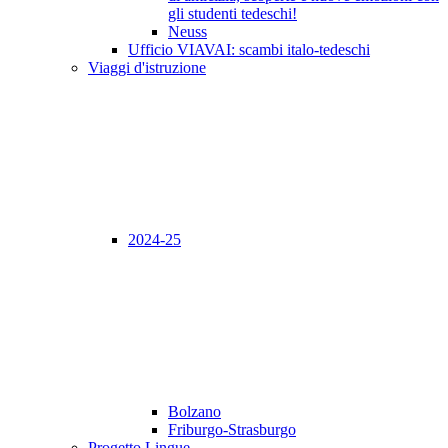
gli studenti tedeschi!
Neuss
Ufficio VIAVAI: scambi italo-tedeschi
Viaggi d'istruzione
2024-25
Bolzano
Friburgo-Strasburgo
Progetto Lingue