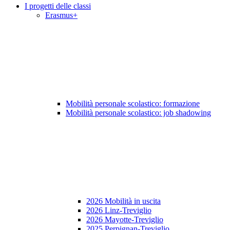
I progetti delle classi
Erasmus+
Mobilità personale scolastico: formazione
Mobilità personale scolastico: job shadowing
2026 Mobilità in uscita
2026 Linz-Treviglio
2026 Mayotte-Treviglio
2025 Perpignan-Treviglio