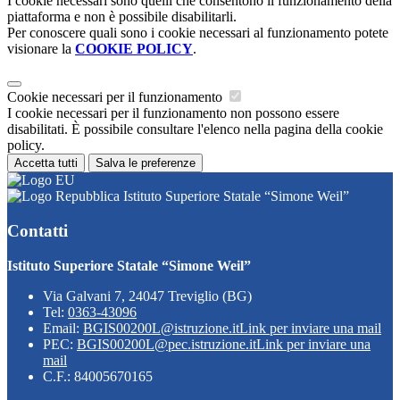
I cookie necessari sono quelli che consentono il funzionamento della
piattaforma e non è possibile disabilitarli.
Per conoscere quali sono i cookie necessari al funzionamento potete
visionare la
COOKIE POLICY
.
Cookie necessari per il funzionamento
I cookie necessari per il funzionamento non possono essere
disabilitati. È possibile consultare l'elenco nella pagina della cookie
policy.
Accetta tutti
Salva le preferenze
Istituto Superiore Statale “Simone Weil”
Contatti
Istituto Superiore Statale “Simone Weil”
Via Galvani 7, 24047 Treviglio (BG)
Tel:
0363-43096
Email:
BGIS00200L@istruzione.it
Link per inviare una mail
PEC:
BGIS00200L@pec.istruzione.it
Link per inviare una
mail
C.F.: 84005670165