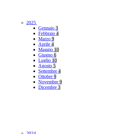
2025
Gennaio
3
Febbraio
4
Marzo
9
Aprile
4
Maggio
10
Giugno
6
Luglio
10
Agosto
5
Settembre
4
Ottobre
9
Novembre
9
Dicembre
3
2024