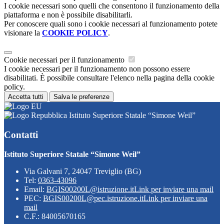
I cookie necessari sono quelli che consentono il funzionamento della
piattaforma e non è possibile disabilitarli.
Per conoscere quali sono i cookie necessari al funzionamento potete
visionare la
COOKIE POLICY
.
Cookie necessari per il funzionamento
I cookie necessari per il funzionamento non possono essere
disabilitati. È possibile consultare l'elenco nella pagina della cookie
policy.
Accetta tutti
Salva le preferenze
Istituto Superiore Statale “Simone Weil”
Contatti
Istituto Superiore Statale “Simone Weil”
Via Galvani 7, 24047 Treviglio (BG)
Tel:
0363-43096
Email:
BGIS00200L@istruzione.it
Link per inviare una mail
PEC:
BGIS00200L@pec.istruzione.it
Link per inviare una
mail
C.F.: 84005670165