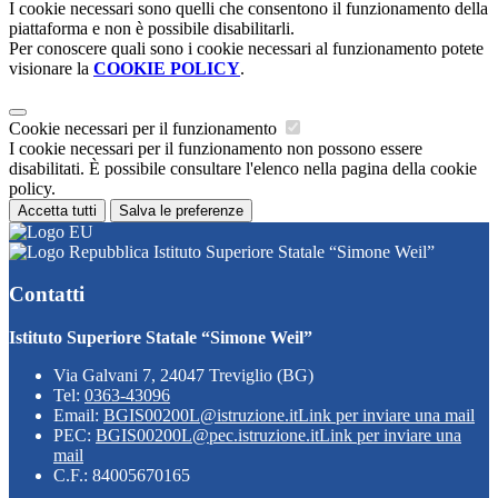
I cookie necessari sono quelli che consentono il funzionamento della
piattaforma e non è possibile disabilitarli.
Per conoscere quali sono i cookie necessari al funzionamento potete
visionare la
COOKIE POLICY
.
Cookie necessari per il funzionamento
I cookie necessari per il funzionamento non possono essere
disabilitati. È possibile consultare l'elenco nella pagina della cookie
policy.
Accetta tutti
Salva le preferenze
Istituto Superiore Statale “Simone Weil”
Contatti
Istituto Superiore Statale “Simone Weil”
Via Galvani 7, 24047 Treviglio (BG)
Tel:
0363-43096
Email:
BGIS00200L@istruzione.it
Link per inviare una mail
PEC:
BGIS00200L@pec.istruzione.it
Link per inviare una
mail
C.F.: 84005670165