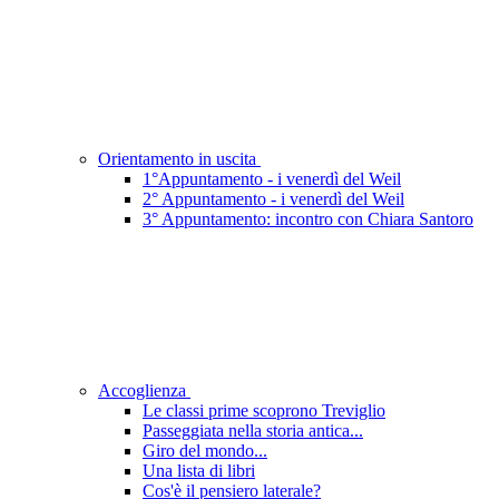
Orientamento in uscita
1°Appuntamento - i venerdì del Weil
2° Appuntamento - i venerdì del Weil
3° Appuntamento: incontro con Chiara Santoro
Accoglienza
Le classi prime scoprono Treviglio
Passeggiata nella storia antica...
Giro del mondo...
Una lista di libri
Cos'è il pensiero laterale?