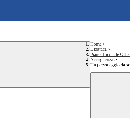
Home
>
Didattica
>
Piano Triennale Offe
Accoglienza
>
Un personaggio da sc