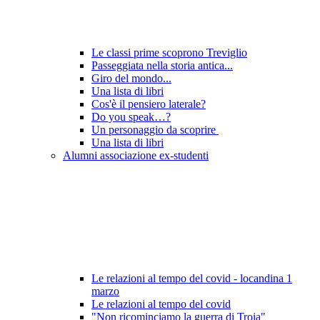
Le classi prime scoprono Treviglio
Passeggiata nella storia antica...
Giro del mondo...
Una lista di libri
Cos'è il pensiero laterale?
Do you speak…?
Un personaggio da scoprire
Una lista di libri
Alumni associazione ex-studenti
Le relazioni al tempo del covid - locandina 1
marzo
Le relazioni al tempo del covid
"Non ricominciamo la guerra di Troia"