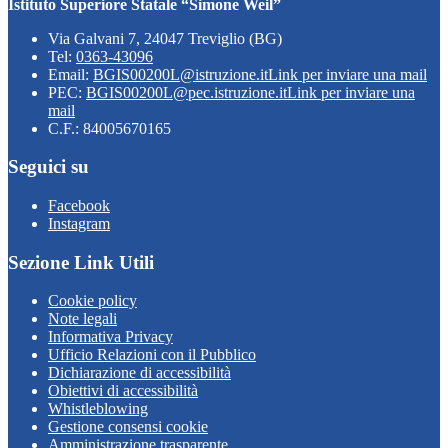
Istituto Superiore Statale “Simone Weil”
Via Galvani 7, 24047 Treviglio (BG)
Tel:
0363-43096
Email:
BGIS00200L@istruzione.it
Link per inviare una mail
PEC:
BGIS00200L@pec.istruzione.it
Link per inviare una
mail
C.F.: 84005670165
Seguici su
Facebook
Instagram
Sezione Link Utili
Cookie policy
Note legali
Informativa Privacy
Ufficio Relazioni con il Pubblico
Dichiarazione di accessibilità
Obiettivi di accessibilità
Whistleblowing
Gestione consensi cookie
Amministrazione trasparente