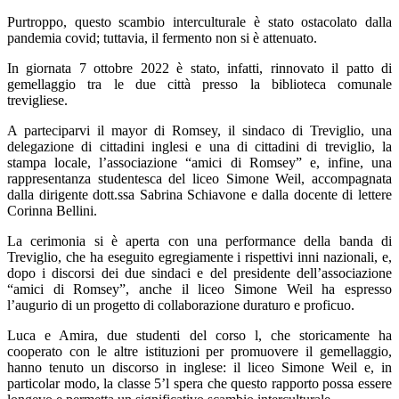
Purtroppo, questo scambio interculturale è stato ostacolato dalla
pandemia covid; tuttavia, il fermento non si è attenuato.
In giornata 7 ottobre 2022 è stato, infatti, rinnovato il patto di
gemellaggio tra le due città presso la biblioteca comunale
trevigliese.
A parteciparvi il mayor di Romsey, il sindaco di Treviglio, una
delegazione di cittadini inglesi e una di cittadini di treviglio, la
stampa locale, l’associazione “amici di Romsey” e, infine, una
rappresentanza studentesca del liceo Simone Weil, accompagnata
dalla dirigente dott.ssa Sabrina Schiavone e dalla docente di lettere
Corinna Bellini.
La cerimonia si è aperta con una performance della banda di
Treviglio, che ha eseguito egregiamente i rispettivi inni nazionali, e,
dopo i discorsi dei due sindaci e del presidente dell’associazione
“amici di Romsey”, anche il liceo Simone Weil ha espresso
l’augurio di un progetto di collaborazione duraturo e proficuo.
Luca e Amira, due studenti del corso l, che storicamente ha
cooperato con le altre istituzioni per promuovere il gemellaggio,
hanno tenuto un discorso in inglese: il liceo Simone Weil e, in
particolar modo, la classe 5’l spera che questo rapporto possa essere