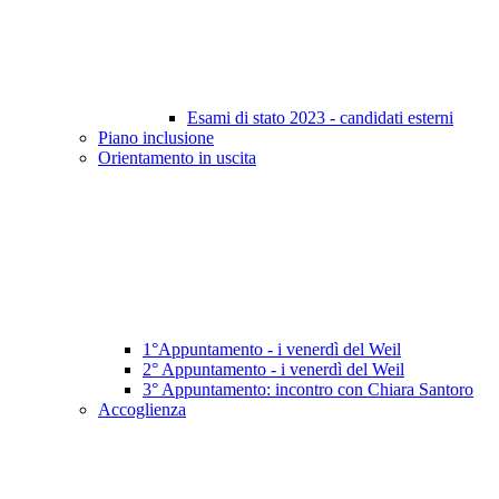
Esami di stato 2023 - candidati esterni
Piano inclusione
Orientamento in uscita
1°Appuntamento - i venerdì del Weil
2° Appuntamento - i venerdì del Weil
3° Appuntamento: incontro con Chiara Santoro
Accoglienza