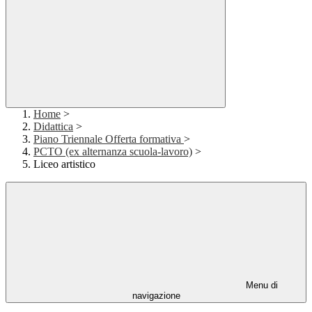
Home
>
Didattica
>
Piano Triennale Offerta formativa
>
PCTO (ex alternanza scuola-lavoro)
>
Liceo artistico
Menu di
navigazione