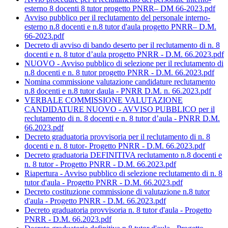
esterno 8 docenti 8 tutor progetto PNRR– DM 66-2023.pdf
Avviso pubblico per il reclutamento del personale interno-
esterno n.8 docenti e n.8 tutor d'aula progetto PNRR– D.M.
66-2023.pdf
Decreto di avviso di bando deserto per il reclutamento di n. 8
docenti e n. 8 tutor d’aula progetto PNRR - D.M. 66.2023.pdf
NUOVO - Avviso pubblico di selezione per il reclutamento di
n.8 docenti e n. 8 tutor progetto PNRR - D.M. 66.2023.pdf
Nomina commissione valutazione candidature reclutamento
n.8 docenti e n.8 tutor daula - PNRR D.M. n. 66.2023.pdf
VERBALE COMMISSIONE VALUTAZIONE
CANDIDATURE NUOVO - AVVISO PUBBLICO per il
reclutamento di n. 8 docenti e n. 8 tutor d’aula - PNRR D.M.
66.2023.pdf
Decreto graduatoria provvisoria per il reclutamento di n. 8
docenti e n. 8 tutor- Progetto PNRR - D.M. 66.2023.pdf
Decreto graduatoria DEFINITIVA reclutamento n.8 docenti e
n. 8 tutor - Progetto PNRR - D.M. 66.2023.pdf
Riapertura - Avviso pubblico di selezione reclutamento di n. 8
tutor d'aula - Progetto PNRR - D.M. 66.2023.pdf
Decreto costituzione commissione di valutazione n.8 tutor
d'aula - Progetto PNRR - D.M. 66.2023.pdf
Decreto graduatoria provvisoria n. 8 tutor d'aula - Progetto
PNRR - D.M. 66.2023.pdf