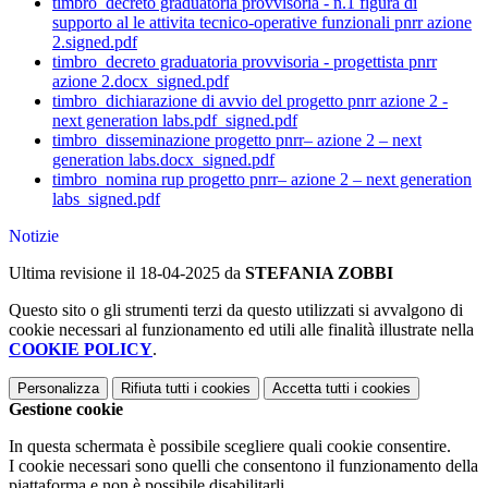
timbro_decreto graduatoria provvisoria - n.1 figura di
supporto al le attivita tecnico-operative funzionali pnrr azione
2.signed.pdf
timbro_decreto graduatoria provvisoria - progettista pnrr
azione 2.docx_signed.pdf
timbro_dichiarazione di avvio del progetto pnrr azione 2 -
next generation labs.pdf_signed.pdf
timbro_disseminazione progetto pnrr– azione 2 – next
generation labs.docx_signed.pdf
timbro_nomina rup progetto pnrr– azione 2 – next generation
labs_signed.pdf
Notizie
Ultima revisione il 18-04-2025 da
STEFANIA ZOBBI
Questo sito o gli strumenti terzi da questo utilizzati si avvalgono di
cookie necessari al funzionamento ed utili alle finalità illustrate nella
COOKIE POLICY
.
Personalizza
Rifiuta tutti
i cookies
Accetta tutti
i cookies
Gestione cookie
In questa schermata è possibile scegliere quali cookie consentire.
I cookie necessari sono quelli che consentono il funzionamento della
piattaforma e non è possibile disabilitarli.