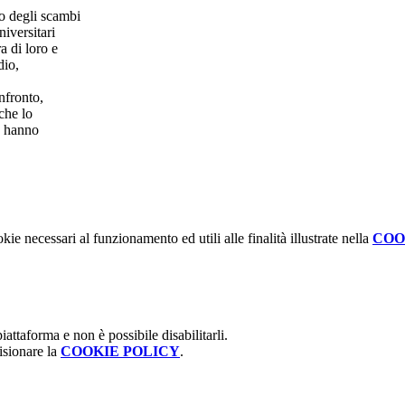
o degli scambi
niversitari
ra di loro e
dio,
nfronto,
che lo
re hanno
kie necessari al funzionamento ed utili alle finalità illustrate nella
COO
attaforma e non è possibile disabilitarli.
isionare la
COOKIE POLICY
.