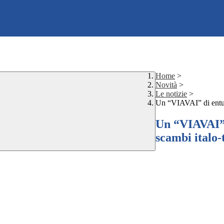
Home
>
Novità
>
Le notizie
>
Un “VIAVAI” di entus
Un “VIAVAI” 
scambi italo-