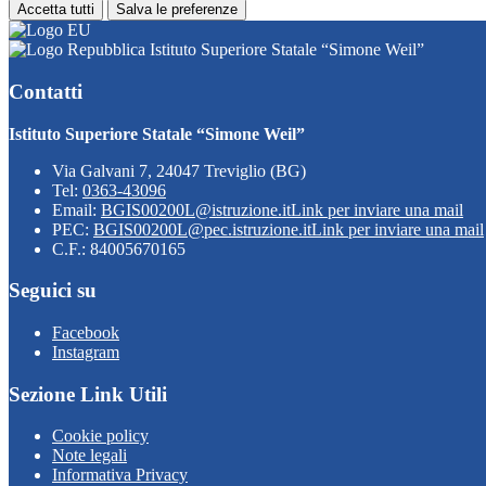
Accetta tutti
Salva le preferenze
Istituto Superiore Statale “Simone Weil”
Contatti
Istituto Superiore Statale “Simone Weil”
Via Galvani 7, 24047 Treviglio (BG)
Tel:
0363-43096
Email:
BGIS00200L@istruzione.it
Link per inviare una mail
PEC:
BGIS00200L@pec.istruzione.it
Link per inviare una mail
C.F.: 84005670165
Seguici su
Facebook
Instagram
Sezione Link Utili
Cookie policy
Note legali
Informativa Privacy