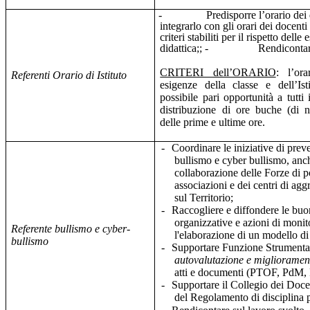
-
Predisporre l’orario dei
integrarlo con gli orari dei docent
criteri stabiliti per il rispetto delle
didattica;; -
Rendicontar
CRITERI dell’ORARIO
: l’or
Referenti Orario di Istituto
esigenze della classe e dell’Ist
possibile pari opportunità a tutti
distribuzione di ore buche (di 
delle prime e ultime ore.
-
Coordinare le iniziative di prev
bullismo e cyber bullismo, anc
collaborazione delle Forze di p
associazioni e dei centri di ag
sul Territorio;
-
Raccogliere e diffondere le buo
organizzative e azioni di moni
Referente bullismo e cyber-
l'elaborazione di un modello di 
bullismo
-
Supportare Funzione Strument
autovalutazione e miglioramen
atti e documenti (PTOF, PdM,
-
Supportare il Collegio dei Docen
del Regolamento di disciplina 