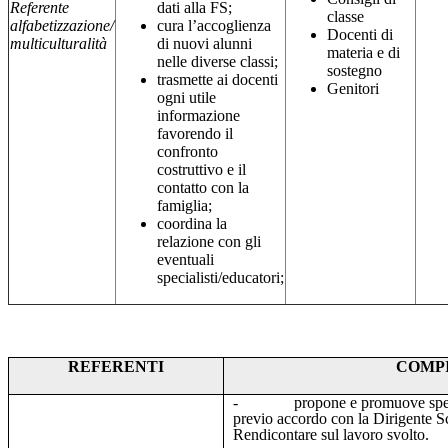
Referente
dati alla FS;
classe
alfabetizzazione/
cura l’accoglienza
Docenti di
multiculturalità
di nuovi alunni
materia e di
nelle diverse classi;
sostegno
trasmette ai docenti
Genitori
ogni utile
informazione
favorendo il
confronto
costruttivo e il
contatto con la
famiglia;
coordina la
relazione con gli
eventuali
specialisti/educatori;
REFERENTI
COMPI
-
propone e promuove spec
previo accordo con la Dirigente Sc
Rendicontare sul lavoro svolto.