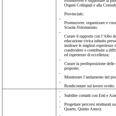
Promuovere e supportare la part
Organi Collegiali e alla Consult
Provinciale;
-
Promuovere, organizzare e coord
Scuola-Volontariato;
-
Curare il rapporto con l’Albo d
educazione civica istituito pre
inoltrare le migliori esperienze m
condividere e contribuire a diff
ed esperienze di eccellenza;
-
Curare la predisposizione delle ci
proposte;
-
Monitorare l’andamento del pro
-
Rendicontare sul lavoro svolto.
-
Stabilire contatti con Enti e Azie
-
-
Progettare percorsi strutturati s
-
Quarto, Quinto Anno);
-