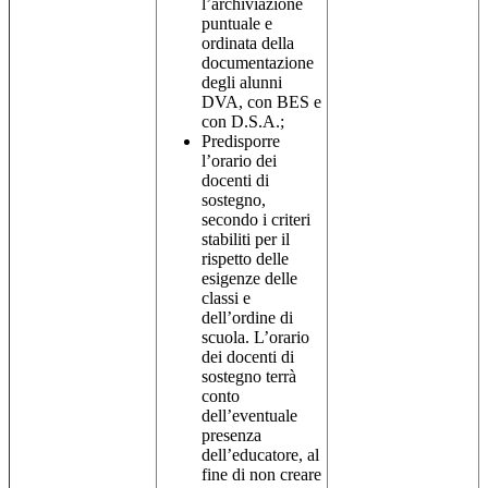
l’archiviazione
puntuale e
ordinata della
documentazione
degli alunni
DVA, con BES e
con D.S.A.;
Predisporre
l’orario dei
docenti di
sostegno,
secondo i criteri
stabiliti per il
rispetto delle
esigenze delle
classi e
dell’ordine di
scuola. L’orario
dei docenti di
sostegno terrà
conto
dell’eventuale
presenza
dell’educatore, al
fine di non creare