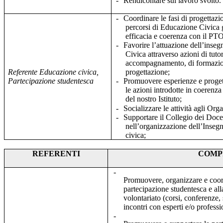
-
Rendicontare sul lavoro svolto.
-
Coordinare le fasi di progettazi
percorsi di Educazione Civica 
efficacia e coerenza con il PT
-
Favorire l’attuazione dell’ins
Civica attraverso azioni di tuto
accompagnamento, di formazion
Referente Educazione civica,
progettazione;
Partecipazione studentesca
-
Promuovere esperienze e progett
le azioni introdotte in coerenza c
del nostro Istituto;
-
Socializzare le attività agli Orga
-
Supportare il Collegio dei Docen
nell’organizzazione dell’Inse
civica;
REFERENTI
COMP
-
Promuovere, organizzare e coordi
partecipazione studentesca e all
volontariato (corsi, conferenze, 
incontri con esperti e/o professi
-