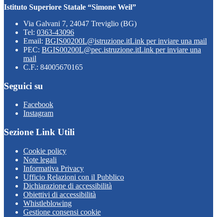
Istituto Superiore Statale “Simone Weil”
Via Galvani 7, 24047 Treviglio (BG)
Tel:
0363-43096
Email:
BGIS00200L@istruzione.it
Link per inviare una mail
PEC:
BGIS00200L@pec.istruzione.it
Link per inviare una
mail
C.F.: 84005670165
Seguici su
Facebook
Instagram
Sezione Link Utili
Cookie policy
Note legali
Informativa Privacy
Ufficio Relazioni con il Pubblico
Dichiarazione di accessibilità
Obiettivi di accessibilità
Whistleblowing
Gestione consensi cookie