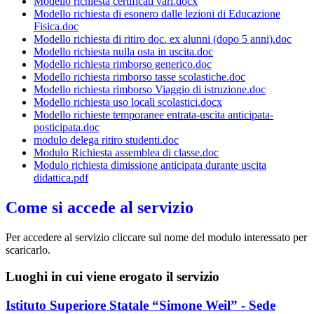
Modello richiesta certificati vari.docx
Modello richiesta di esonero dalle lezioni di Educazione
Fisica.doc
Modello richiesta di ritiro doc. ex alunni (dopo 5 anni).doc
Modello richiesta nulla osta in uscita.doc
Modello richiesta rimborso generico.doc
Modello richiesta rimborso tasse scolastiche.doc
Modello richiesta rimborso Viaggio di istruzione.doc
Modello richiesta uso locali scolastici.docx
Modello richieste temporanee entrata-uscita anticipata-
posticipata.doc
modulo delega ritiro studenti.doc
Modulo Richiesta assemblea di classe.doc
Modulo richiesta dimissione anticipata durante uscita
didattica.pdf
Come si accede al servizio
Per accedere al servizio cliccare sul nome del modulo interessato per
scaricarlo.
Luoghi in cui viene erogato il servizio
Istituto Superiore Statale “Simone Weil” - Sede