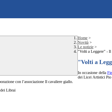
Home
>
Novità
>
Le notizie
>
"Volti a Leggere" - Il 
"Volti a Legg
In occasione della
Fie
dei Licei Artistici P
aborazione con l’associazione Il cavaliere giallo.