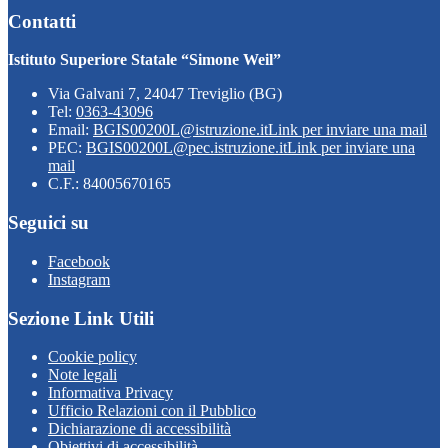
Contatti
Istituto Superiore Statale “Simone Weil”
Via Galvani 7, 24047 Treviglio (BG)
Tel:
0363-43096
Email:
BGIS00200L@istruzione.it
Link per inviare una mail
PEC:
BGIS00200L@pec.istruzione.it
Link per inviare una
mail
C.F.: 84005670165
Seguici su
Facebook
Instagram
Sezione Link Utili
Cookie policy
Note legali
Informativa Privacy
Ufficio Relazioni con il Pubblico
Dichiarazione di accessibilità
Obiettivi di accessibilità