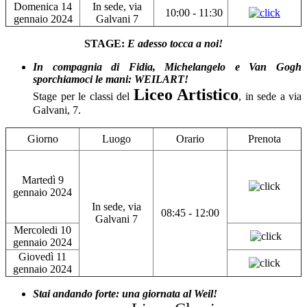
Domenica 14
In sede, via
10:00 - 11:30
gennaio 2024
Galvani 7
STAGE:
E adesso tocca a noi!
In compagnia di Fidia, Michelangelo e Van Gogh
sporchiamoci le mani: WEILART!
Liceo Artistico
Stage per le classi del
, in sede a via
Galvani, 7.
Giorno
Luogo
Orario
Prenota
Martedì 9
gennaio 2024
In sede, via
08:45 - 12:00
Galvani 7
Mercoledi 10
gennaio 2024
Giovedì 11
gennaio 2024
Stai andando forte: una giornata al Weil!