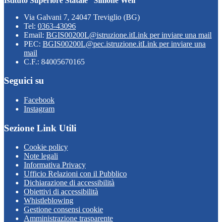
Istituto Superiore Statale “Simone Weil”
Via Galvani 7, 24047 Treviglio (BG)
Tel:
0363-43096
Email:
BGIS00200L@istruzione.it
Link per inviare una mail
PEC:
BGIS00200L@pec.istruzione.it
Link per inviare una
mail
C.F.: 84005670165
Seguici su
Facebook
Instagram
Sezione Link Utili
Cookie policy
Note legali
Informativa Privacy
Ufficio Relazioni con il Pubblico
Dichiarazione di accessibilità
Obiettivi di accessibilità
Whistleblowing
Gestione consensi cookie
Amministrazione trasparente