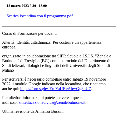
18 marzo 2023 9.30 - 13.00
Scarica locandina con il programma.pdf
Corso di Formazione per docenti
Alterità, identità, cittadinanza. Per costruire un'appartenenza
europea.
organizzato in collaborazione tra SIFR Scuola e I.S.I.S. "Zenale e
Butinone” di Treviglio (BG)
con il patrocinio del Dipartimento di
Studi letterari, filologici e linguistici dell’Università degli Studi di
Milano
Per iscriversi è necessario compilare entro sabato 19 novembre
2022
il modulo Google indicato nella locandina, che ripetiamo
anche qui:
https://forms.gle/
JEmYaUReAhwGg8bU7
.
Per ulteriori informazioni potete scrivere a questo
indirizzo:
sifr.educazionecivica@
zenalebutinone.it
.
Ultima revisione da Annalisa Bussini