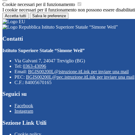
Cookie necessari per il funzionamento
I cookie necessari per il funzionamento non possono essere disabilitati.
Accetta tutti
Salva le preferenze
Istituto Superiore Statale “Simone Weil”
Contatti
Istituto Superiore Statale “Simone Weil”
Via Galvani 7, 24047 Treviglio (BG)
Tel:
0363-43096
Email:
BGIS00200L@istruzione.it
Link per inviare una mail
PEC:
BGIS00200L@pec.istruzione.it
Link per inviare una mail
C.F.: 84005670165
Seguici su
Facebook
Instagram
Sezione Link Utili
Cookie policy