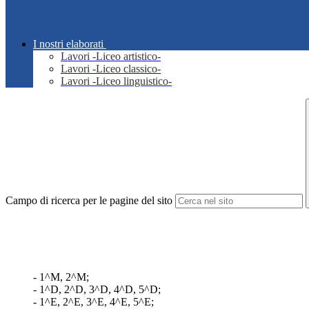
I nostri elaborati
Lavori -Liceo artistico-
Lavori -Liceo classico-
Lavori -Liceo linguistico-
Campo di ricerca per le pagine del sito
- 1^M, 2^M;
- 1^D, 2^D, 3^D, 4^D, 5^D;
- 1^E, 2^E, 3^E, 4^E, 5^E;