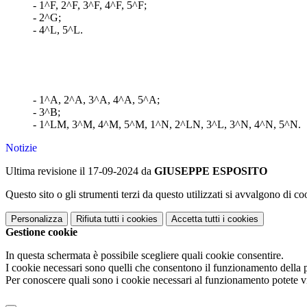
- 1^F, 2^F, 3^F, 4^F, 5^F;
- 2^G;
- 4^L, 5^L.
- 1^A, 2^A, 3^A, 4^A, 5^A;
- 3^B;
- 1^LM, 3^M, 4^M, 5^M,
1^N, 2^LN, 3^L, 3^N, 4^N, 5^N.
Notizie
Ultima revisione il 17-09-2024 da
GIUSEPPE ESPOSITO
Questo sito o gli strumenti terzi da questo utilizzati si avvalgono di coo
Personalizza
Rifiuta tutti
i cookies
Accetta tutti
i cookies
Gestione cookie
In questa schermata è possibile scegliere quali cookie consentire.
I cookie necessari sono quelli che consentono il funzionamento della pi
Per conoscere quali sono i cookie necessari al funzionamento potete v