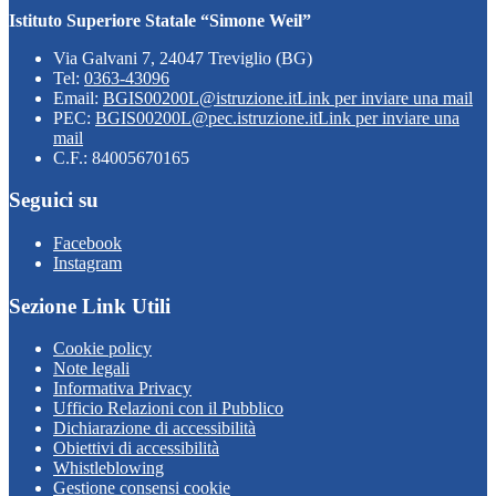
Istituto Superiore Statale “Simone Weil”
Via Galvani 7, 24047 Treviglio (BG)
Tel:
0363-43096
Email:
BGIS00200L@istruzione.it
Link per inviare una mail
PEC:
BGIS00200L@pec.istruzione.it
Link per inviare una
mail
C.F.: 84005670165
Seguici su
Facebook
Instagram
Sezione Link Utili
Cookie policy
Note legali
Informativa Privacy
Ufficio Relazioni con il Pubblico
Dichiarazione di accessibilità
Obiettivi di accessibilità
Whistleblowing
Gestione consensi cookie