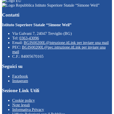
Istituto Superiore Statale “Simone Weil”
Contatti
Istituto Superiore Statale “Simone Weil”
Via Galvani 7, 24047 Treviglio (BG)
Tel:
0363-43096
Email:
BGIS00200L@istruzione.it
Link per inviare una mail
PEC:
BGIS00200L@pec.istruzione.it
Link per inviare una
mail
C.F.: 84005670165
Seguici su
Facebook
Instagram
Sezione Link Utili
Cookie policy
Note legali
Informativa Privacy