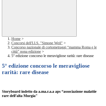
Home
>
Concorsi dell'I.I.S. "Simone Weil"
>
Concorso nazionale di cortometraggi “mamma Roma e le
città” nona edizione
>
5° edizione concorso le meravigliose rarità: rare disease
5° edizione concorso le meravigliose
rarità: rare disease
Storyboard indetto da a.ma.r.a.a aps “associazione malattie
rare dell’alta Murgia"