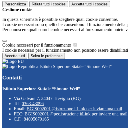
Personalizza
Rifiuta tutti
i cookies
Accetta tutti
i cookies
Gestione cookie
In questa schermata è possibile scegliere quali cookie consentire.
I cookie necessari sono quelli che consentono il funzionamento della pi
Per conoscere quali sono i cookie necessari al funzionamento potete v
Cookie necessari per il funzionamento
I cookie necessari per il funzionamento non possono essere disabilitati.
Accetta tutti
Salva le preferenze
Istituto Superiore Statale “Simone Weil”
Contatti
Istituto Superiore Statale “Simone Weil”
Via Galvani 7, 24047 Treviglio (BG)
Tel:
0363-43096
Email:
BGIS00200L@istruzione.it
Link per inviare una mail
PEC:
BGIS00200L@pec.istruzione.it
Link per inviare una mail
C.F.: 84005670165