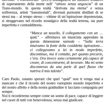
di superamento della morte nell’ “
abisso senza angoscia
” di un
Trans-mondo. In questa realtà “derivata ma eterna” e senza
sofferenza, artisti “transmortali”, divenuti purissimi distillati di se
stessi ma – al tempo stesso – vittime di un’ispirazione depotenziata,
si struggevano nel ricordo nostalgico della realtà terrena, sia pure
imperfetta e contraddittoria.
“
Manca un tassello, il collegamento con un
…
quid.” – affermava un musicista approdato in
questa dimensione surreale – “
Sulla terra
intuivamo la fonte della cosiddetta ispirazione…
ci collegavamo a lei in modo imperfetto,
discontinuo, ma il contatto, per quanto precario,
c’era. Ora invece sono certamente più capace di
creare, di concentrarmi, di lavorare. Ma mi sento
disconnesso da una parte di quel flusso che
nutriva il mio talento
”.
Caro Paolo, osiamo sperare che quel “
quid
” non ti venga mai a
mancare e che il ricordo del nostro variopinto mondo imperfetto e
del nostro affetto e della nostra gratitudine ti facciano compagnia per
sempre.
Noi ti ricorderemo sempre come un uomo di pace, capace di leggere
nel cuore di tutti con benevolenza; senza mai giudicare.