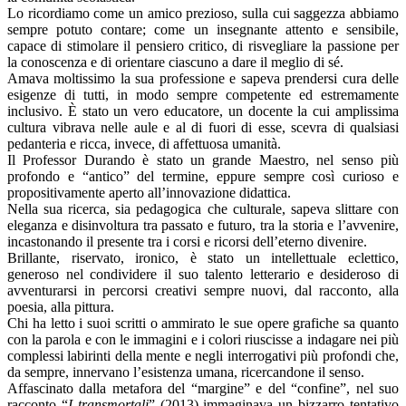
Lo ricordiamo come un amico prezioso, sulla cui saggezza abbiamo
sempre potuto contare; come un insegnante attento e sensibile,
capace di stimolare il pensiero critico, di risvegliare la passione per
la conoscenza e di orientare ciascuno a dare il meglio di sé.
Amava moltissimo la sua professione e sapeva prendersi cura delle
esigenze di tutti, in modo sempre competente ed estremamente
inclusivo. È stato un vero educatore, un docente la cui amplissima
cultura vibrava nelle aule e al di fuori di esse, scevra di qualsiasi
pedanteria e ricca, invece, di affettuosa umanità.
Il Professor Durando è stato un grande Maestro, nel senso più
profondo e “antico” del termine, eppure sempre così curioso e
propositivamente aperto all’innovazione didattica.
Nella sua ricerca, sia pedagogica che culturale, sapeva slittare con
eleganza e disinvoltura tra passato e futuro, tra la storia e l’avvenire,
incastonando il presente tra i corsi e ricorsi dell’eterno divenire.
Brillante, riservato, ironico, è stato un intellettuale eclettico,
generoso nel condividere il suo talento letterario e desideroso di
avventurarsi in percorsi creativi sempre nuovi, dal racconto, alla
poesia, alla pittura.
Chi ha letto i suoi scritti o ammirato le sue opere grafiche sa quanto
con la parola e con le immagini e i colori riuscisse a indagare nei più
complessi labirinti della mente e negli interrogativi più profondi che,
da sempre, innervano l’esistenza umana, ricercandone il senso.
Affascinato dalla metafora del “margine” e del “confine”, nel suo
racconto “
I transmortali
” (2013) immaginava un bizzarro tentativo