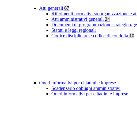
Atti generali
67
Riferimenti normativi su organizzazione e at
Atti amministrativi generali
24
Documenti di programmazione strategico-ge
Statuti e leggi regionali
Codice disciplinare e codice di condotta
10
Oneri informativi per cittadini e imprese
Scadenzario obblighi amministrativi
Oneri informativi per cittadini e imprese