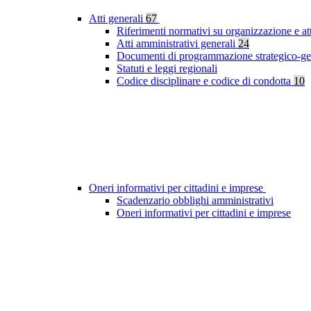
Atti generali
67
Riferimenti normativi su organizzazione e at
Atti amministrativi generali
24
Documenti di programmazione strategico-ge
Statuti e leggi regionali
Codice disciplinare e codice di condotta
10
Oneri informativi per cittadini e imprese
Scadenzario obblighi amministrativi
Oneri informativi per cittadini e imprese