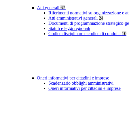
Atti generali
67
Riferimenti normativi su organizzazione e at
Atti amministrativi generali
24
Documenti di programmazione strategico-ge
Statuti e leggi regionali
Codice disciplinare e codice di condotta
10
Oneri informativi per cittadini e imprese
Scadenzario obblighi amministrativi
Oneri informativi per cittadini e imprese