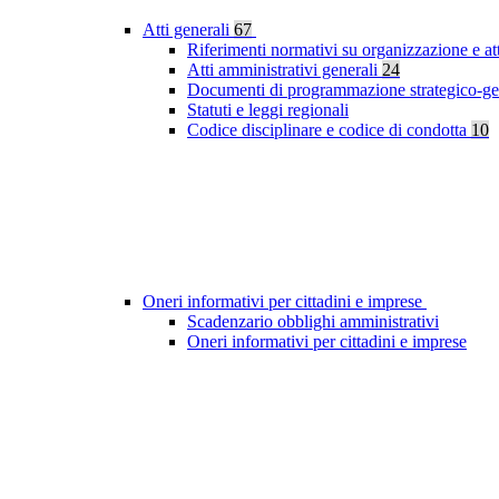
Atti generali
67
Riferimenti normativi su organizzazione e at
Atti amministrativi generali
24
Documenti di programmazione strategico-ge
Statuti e leggi regionali
Codice disciplinare e codice di condotta
10
Oneri informativi per cittadini e imprese
Scadenzario obblighi amministrativi
Oneri informativi per cittadini e imprese