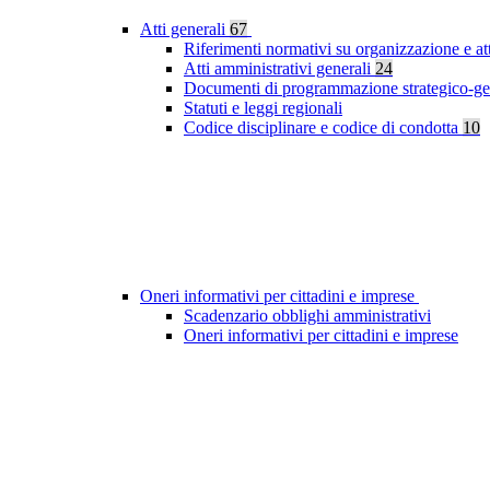
Atti generali
67
Riferimenti normativi su organizzazione e at
Atti amministrativi generali
24
Documenti di programmazione strategico-ge
Statuti e leggi regionali
Codice disciplinare e codice di condotta
10
Oneri informativi per cittadini e imprese
Scadenzario obblighi amministrativi
Oneri informativi per cittadini e imprese