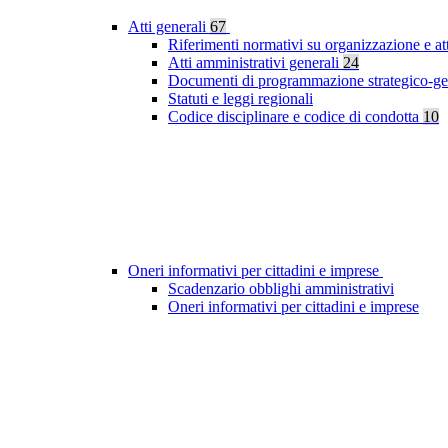
Atti generali
67
Riferimenti normativi su organizzazione e at
Atti amministrativi generali
24
Documenti di programmazione strategico-ge
Statuti e leggi regionali
Codice disciplinare e codice di condotta
10
Oneri informativi per cittadini e imprese
Scadenzario obblighi amministrativi
Oneri informativi per cittadini e imprese